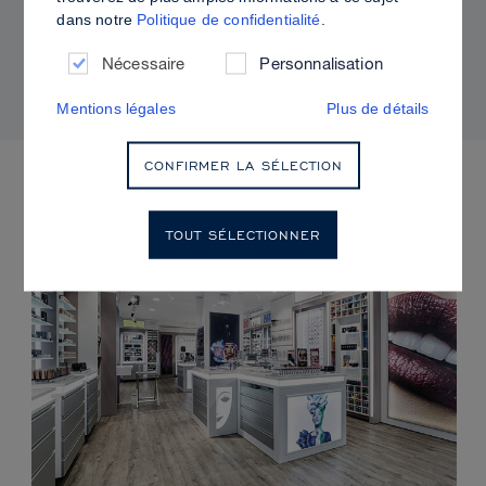
dans notre
Politique de confidentialité
.
Comment utiliser Sculpt & Glow pour un fini
radieux à la brillance contrôlée
Nécessaire
Personnalisation
Mentions légales
Plus de détails
CONFIRMER LA SÉLECTION
PROCHAINS ÉVÈNEMENTS
TOUT SÉLECTIONNER