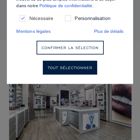
dans notre
Politique de confidentialité
.
Comment utiliser Sculpt & Glow pour un fini
radieux à la brillance contrôlée
Nécessaire
Personnalisation
Mentions légales
Plus de détails
CONFIRMER LA SÉLECTION
PROCHAINS ÉVÈNEMENTS
TOUT SÉLECTIONNER