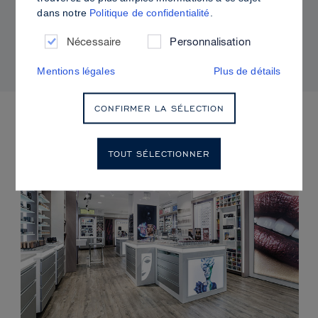
dans notre
Politique de confidentialité
.
Comment utiliser Sculpt & Glow pour un fini
radieux à la brillance contrôlée
Nécessaire
Personnalisation
Mentions légales
Plus de détails
CONFIRMER LA SÉLECTION
PROCHAINS ÉVÈNEMENTS
TOUT SÉLECTIONNER