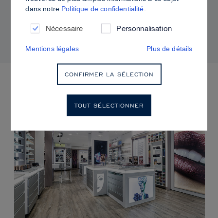
dans notre
Politique de confidentialité
.
Comment utiliser Sculpt & Glow pour un fini
radieux à la brillance contrôlée
Nécessaire
Personnalisation
Mentions légales
Plus de détails
CONFIRMER LA SÉLECTION
PROCHAINS ÉVÈNEMENTS
TOUT SÉLECTIONNER