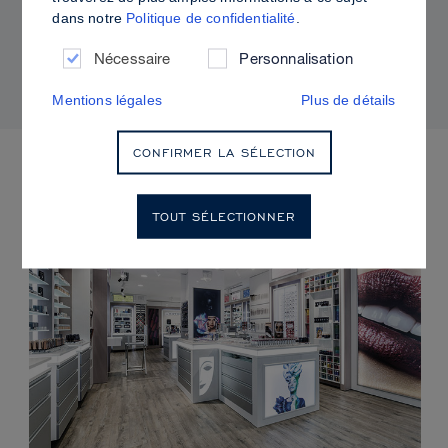
dans notre
Politique de confidentialité
.
Comment utiliser Sculpt & Glow pour un fini
radieux à la brillance contrôlée
Nécessaire
Personnalisation
Mentions légales
Plus de détails
CONFIRMER LA SÉLECTION
PROCHAINS ÉVÈNEMENTS
TOUT SÉLECTIONNER