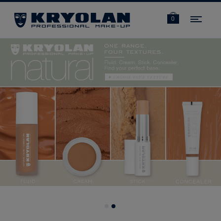
Navi
0