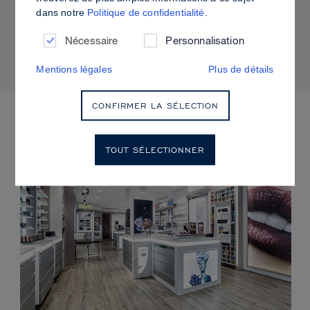
dans notre
Politique de confidentialité
.
Comment utiliser Sculpt & Glow pour un fini
radieux à la brillance contrôlée
Nécessaire
Personnalisation
Mentions légales
Plus de détails
CONFIRMER LA SÉLECTION
PROCHAINS ÉVÈNEMENTS
TOUT SÉLECTIONNER