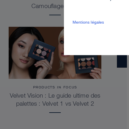
Camouflage Stick
Mentions légales
PRODUCTS IN FOCUS
Velvet Vision : Le guide ultime des
palettes : Velvet 1 vs Velvet 2