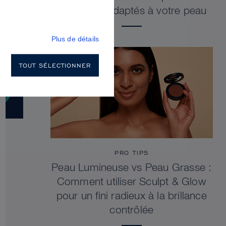
sculptants adaptés à votre peau
Plus de détails
TOUT SÉLECTIONNER
PRO TIPS
Peau Lumineuse vs Peau Grasse :
Comment utiliser Sculpt & Glow
pour un fini radieux à la brillance
contrôlée