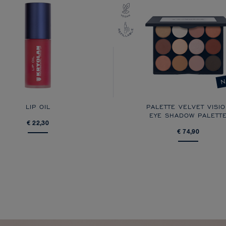
N
LIP OIL
PALETTE VELVET VISI
EYE SHADOW PALETT
€ 22,30
€ 74,90