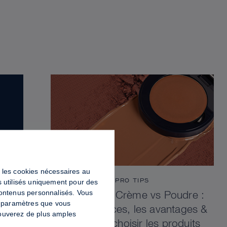
ut les cookies nécessaires au
PRO TIPS
s utilisés uniquement pour des
contenus personnalisés. Vous
Contouring Crème vs Poudre :
es paramètres que vous
Les différences, les avantages &
trouverez de plus amples
comment choisir les produits