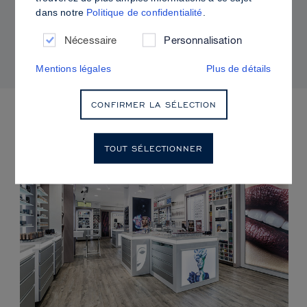
dans notre
Politique de confidentialité
.
Comment utiliser Sculpt & Glow pour un fini
radieux à la brillance contrôlée
Nécessaire
Personnalisation
Mentions légales
Plus de détails
CONFIRMER LA SÉLECTION
PROCHAINS ÉVÈNEMENTS
TOUT SÉLECTIONNER