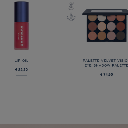
LIP OIL
PALETTE VELVET VISI
EYE SHADOW PALETT
€ 22,30
€ 74,90