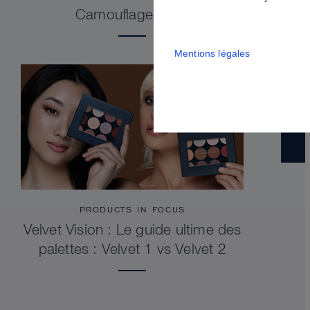
Camouflage Stick
Mentions légales
PRODUCTS IN FOCUS
Velvet Vision : Le guide ultime des
palettes : Velvet 1 vs Velvet 2