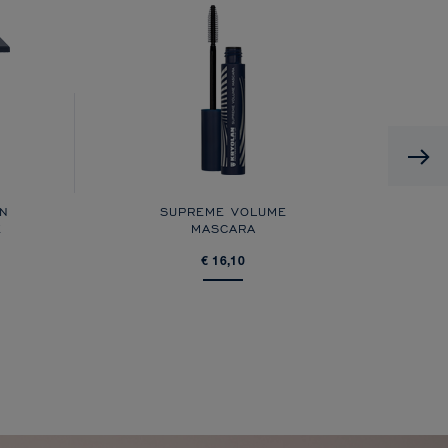
ON
SUPREME VOLUME
DI
E
MASCARA
€ 16,10