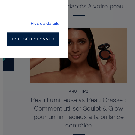
sculptants adaptés à votre peau
Plus de détails
TOUT SÉLECTIONNER
PRO TIPS
Peau Lumineuse vs Peau Grasse :
Comment utiliser Sculpt & Glow
pour un fini radieux à la brillance
contrôlée