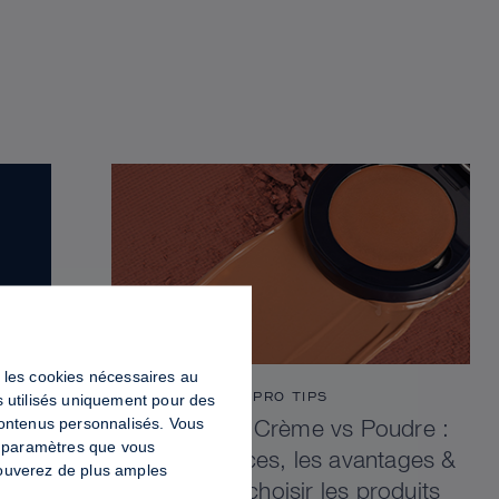
ut les cookies nécessaires au
PRO TIPS
s utilisés uniquement pour des
contenus personnalisés. Vous
Contouring Crème vs Poudre :
es paramètres que vous
Les différences, les avantages &
trouverez de plus amples
comment choisir les produits