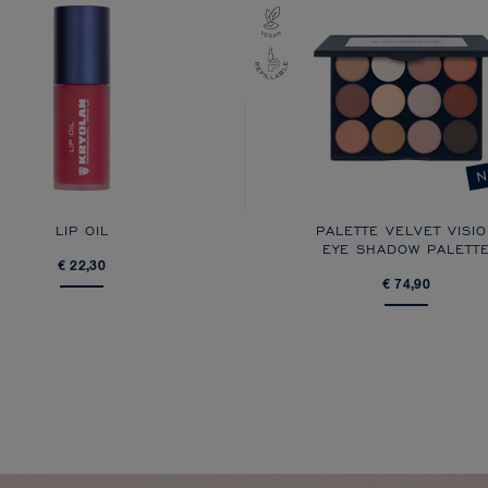
N
LIP OIL
PALETTE VELVET VISI
EYE SHADOW PALETT
€ 22,30
€ 74,90