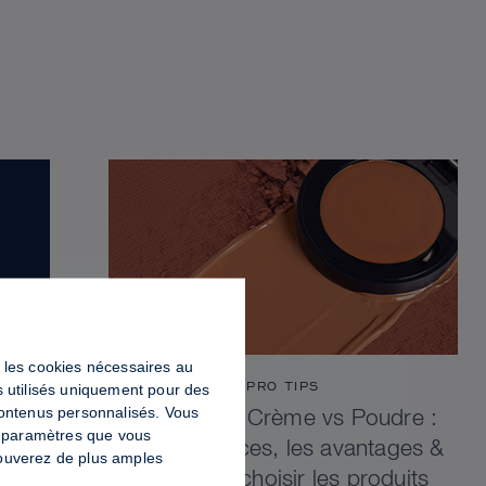
ut les cookies nécessaires au
PRO TIPS
s utilisés uniquement pour des
contenus personnalisés. Vous
Contouring Crème vs Poudre :
es paramètres que vous
Les différences, les avantages &
trouverez de plus amples
comment choisir les produits