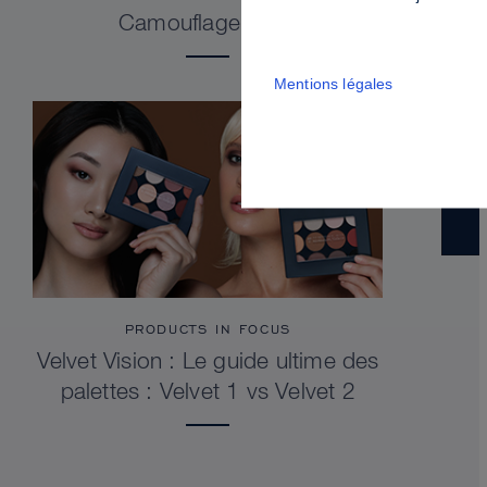
Camouflage Stick
Mentions légales
PRODUCTS IN FOCUS
Velvet Vision : Le guide ultime des
palettes : Velvet 1 vs Velvet 2