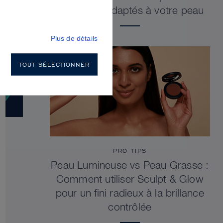
sculptants adaptés à votre peau
Plus de détails
TOUT SÉLECTIONNER
PRO TIPS
Peau Lumineuse vs Peau Grasse :
Comment utiliser Sculpt & Glow
pour un fini radieux à la brillance
contrôlée