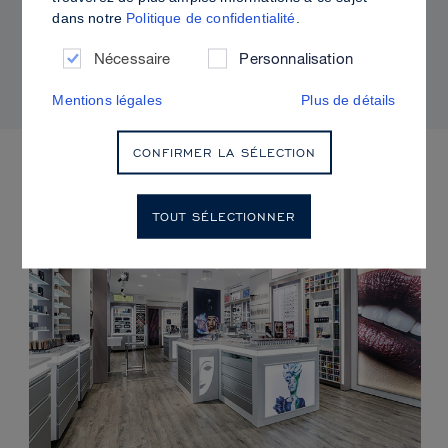
dans notre
Politique de confidentialité
.
Comment utiliser Sculpt & Glow pour un fini
radieux à la brillance contrôlée
Nécessaire
Personnalisation
Mentions légales
Plus de détails
CONFIRMER LA SÉLECTION
PROCHAINS ÉVÈNEMENTS
TOUT SÉLECTIONNER